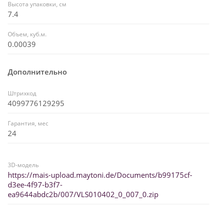
Высота упаковки, см
7.4
Объем, куб.м.
0.00039
Дополнительно
Штрихкод
4099776129295
Гарантия, мес
24
3D-модель
https://mais-upload.maytoni.de/Documents/b99175cf-
d3ee-4f97-b3f7-
ea9644abdc2b/007/VLS010402_0_007_0.zip