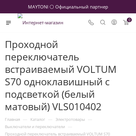
MAYTONI ⚪ Официальный партнер
0
Проходной
переключатель
встраиваемый VOLTUM
S70 одноклавишный с
подсветкой (белый
матовый) VLS010402
—
—
—
Главная
Каталог
Электротовары
—
Выключатели и переключатели
Проходной переключатель встраиваемый VOLTUM S70