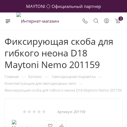
MAYTONI ⚪ Официальный партнер
0
Фиксирующая скоба для
гибкого неона D18
Maytoni Nemo 201159
—
—
—
Главная
Каталог
Светодиодная подсветка
—
Комплектующие для светодиодных лент
Фиксирующая скоба для гибкого неона D18 Maytoni Nemo 201159
Артикул:
201159