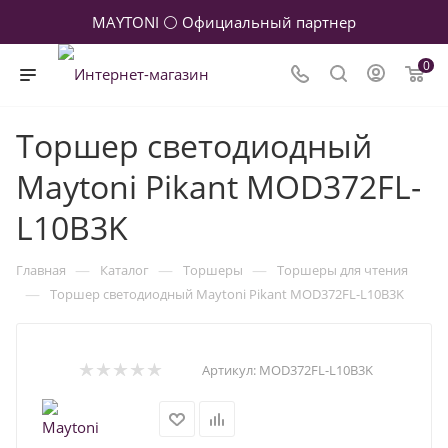
MAYTONI ⚪ Официальный партнер
0
Торшер светодиодный
Maytoni Pikant MOD372FL-
L10B3K
—
—
—
Главная
Каталог
Торшеры
Торшеры для чтения
—
Торшер светодиодный Maytoni Pikant MOD372FL-L10B3K
Артикул:
MOD372FL-L10B3K