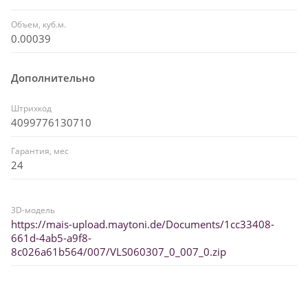
Объем, куб.м.
0.00039
Дополнительно
Штрихкод
4099776130710
Гарантия, мес
24
3D-модель
https://mais-upload.maytoni.de/Documents/1cc33408-
661d-4ab5-a9f8-
8c026a61b564/007/VLS060307_0_007_0.zip