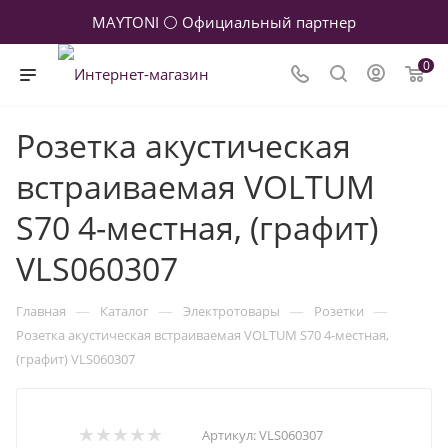
MAYTONI ⚪ Официальный партнер
0
Розетка акустическая
встраиваемая VOLTUM
S70 4-местная, (графит)
VLS060307
—
—
—
—
Главная
Каталог
Электротовары
Розетки
Розетка акустическая встраиваемая VOLTUM S70 4-местная,
(графит) VLS060307
Артикул:
VLS060307