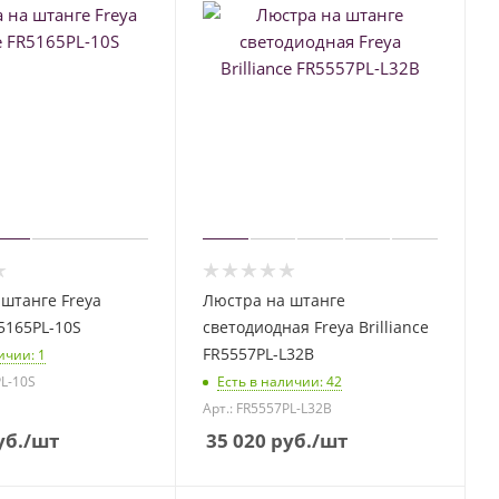
штанге Freya
Люстра на штанге
R5165PL-10S
светодиодная Freya Brilliance
FR5557PL-L32B
личии
: 1
PL-10S
Есть в наличии
: 42
Арт.: FR5557PL-L32B
б.
/шт
35 020
руб.
/шт