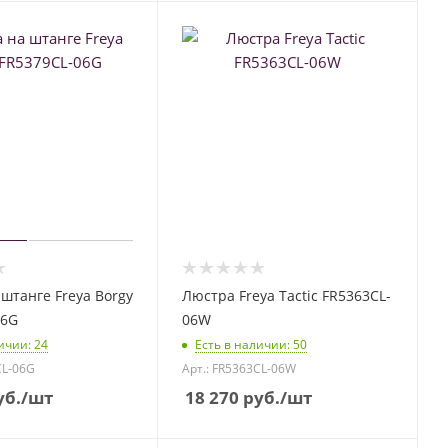
штанге Freya Borgy
Люстра Freya Tactic FR5363CL-
06G
06W
личии
: 24
Есть в наличии
: 50
CL-06G
Арт.: FR5363CL-06W
б.
/шт
18 270
руб.
/шт