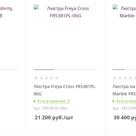
Люстра Freya Cross FR5381PL-
Люстра на 
06G
Marble FR5
Есть в наличии
: 3
Есть в на
Арт.: FR5381PL-06G
Арт.: FR5230
21 200
руб.
/шт
30 400
ру