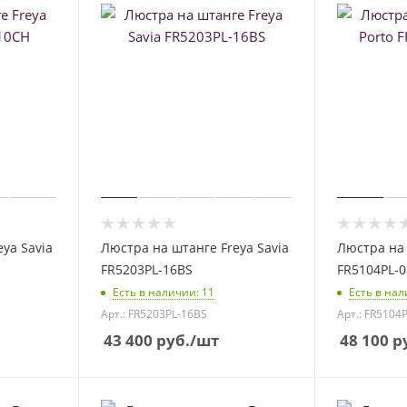
ya Savia
Люстра на штанге Freya Savia
Люстра на 
FR5203PL-16BS
FR5104PL-
Есть в наличии
: 11
Есть в на
Арт.: FR5203PL-16BS
Арт.: FR5104
43 400
руб.
/шт
48 100
ру