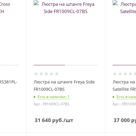
R5381PL-
Люстра на штанге Freya Side
Люстра на 
FR1009CL-07BS
Satellite F
Есть в наличии
: 1
Есть в на
Арт.: FR1009CL-07BS
Арт.: FR5165
31 640
руб.
/шт
37 000
ру