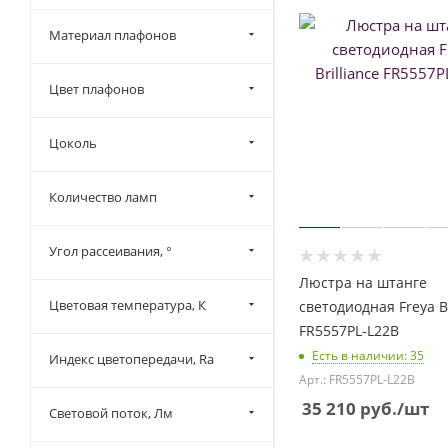
Материал плафонов
Цвет плафонов
Цоколь
Количество ламп
Угол рассеивания, °
Люстра на штанге
Цветовая температура, К
светодиодная Freya Br
FR5557PL-L22B
Есть в наличии
: 35
Индекс цветопередачи, Ra
Арт.: FR5557PL-L22B
35 210
руб.
/шт
Световой поток, Лм