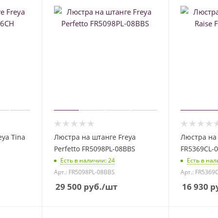
ya Tina
Люстра на штанге Freya
Люстра на 
Perfetto FR5098PL-08BBS
FR5369CL-
Есть в наличии
: 24
Есть в на
Арт.: FR5098PL-08BBS
Арт.: FR5369
29 500
руб.
/шт
16 930
ру