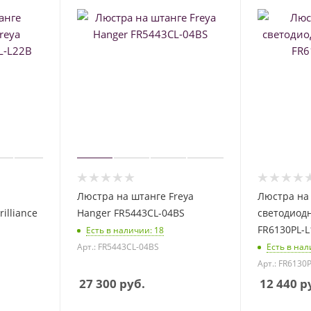
Люстра на штанге Freya
Люстра на
illiance
Hanger FR5443CL-04BS
светодиодн
FR6130PL-L
Есть в наличии
: 18
Арт.: FR5443CL-04BS
Есть в на
Арт.: FR6130
27 300
руб.
12 440
ру