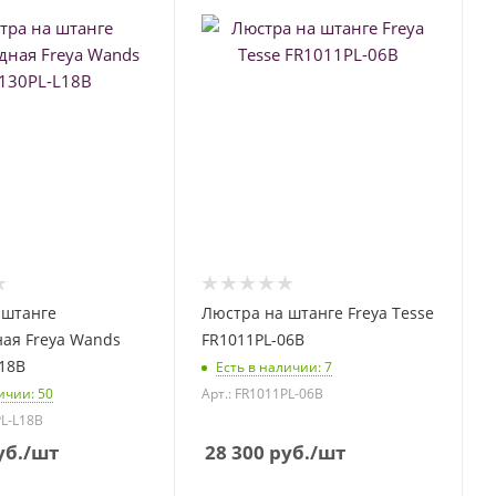
 штанге
Люстра на штанге Freya Tesse
ая Freya Wands
FR1011PL-06B
18B
Есть в наличии
: 7
личии
: 50
Арт.: FR1011PL-06B
PL-L18B
б.
/шт
28 300
руб.
/шт