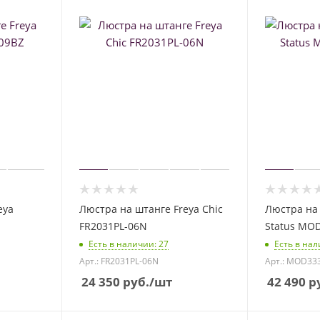
eya
Люстра на штанге Freya Chic
Люстра на 
FR2031PL-06N
Status MO
Есть в наличии
: 27
Есть в на
Арт.: FR2031PL-06N
Арт.: MOD33
24 350
руб.
/шт
42 490
ру