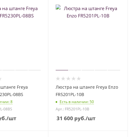
штанге Freya
Люстра на штанге Freya Enzo
230PL-08BS
FR5201PL-10B
личии
: 8
Есть в наличии
: 50
PL-08BS
Арт.: FR5201PL-10B
б.
/шт
31 600
руб.
/шт