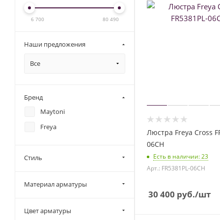
6 700
80 490
Наши предложения
Все
Бренд
Maytoni
Freya
Люстра Freya Cross F
06CH
Есть в наличии
: 23
Стиль
Арт.: FR5381PL-06CH
Материал арматуры
30 400
руб.
/шт
Цвет арматуры