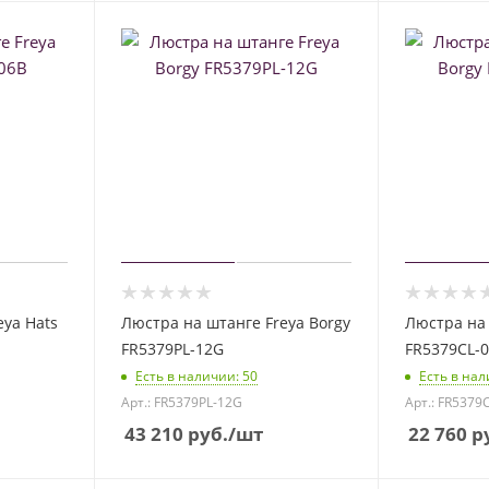
eya Hats
Люстра на штанге Freya Borgy
Люстра на 
FR5379PL-12G
FR5379CL-
Есть в наличии
: 50
Есть в на
Арт.: FR5379PL-12G
Арт.: FR5379
43 210
руб.
/шт
22 760
ру