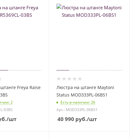
штанге Freya Raise
Люстра на штанге Maytoni
03BS
Status MOD333PL-06BS1
личии
: 2
Есть в наличии
: 26
CL-03BS
Арт.: MOD333PL-06BS1
б.
/шт
40 990
руб.
/шт