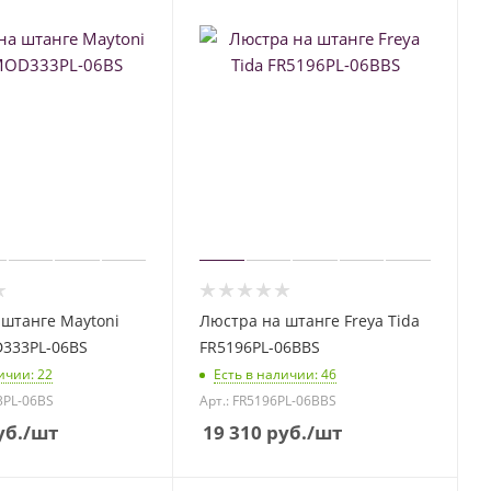
штанге Maytoni
Люстра на штанге Freya Tida
D333PL-06BS
FR5196PL-06BBS
личии
: 22
Есть в наличии
: 46
3PL-06BS
Арт.: FR5196PL-06BBS
б.
/шт
19 310
руб.
/шт