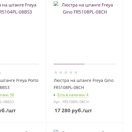
штанге Freya Porto
Люстра на штанге Freya Gino
08BS3
FR5108PL-08CH
личии
: 50
Есть в наличии
: 4
PL-08BS3
Арт.: FR5108PL-08CH
б.
/шт
17 280
руб.
/шт