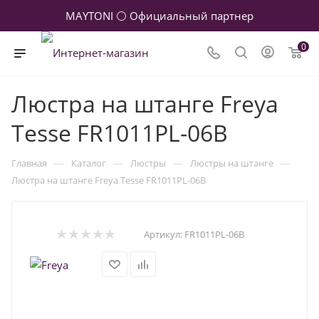
MAYTONI ⚪ Официальный партнер
0
Люстра на штанге Freya
Tesse FR1011PL-06B
—
—
—
—
Главная
Каталог
Люстры
Люстры на штанге
Люстра на штанге Freya Tesse FR1011PL-06B
Артикул:
FR1011PL-06B