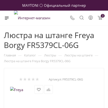
MAYTONI ⚪ Официальный партнер
0
Люстра на штанге Freya
Borgy FR5379CL-06G
—
—
—
—
Главная
Каталог
Люстры
Люстры на штанге
Люстра на штанге Freya Borgy FR5379CL-06G
Артикул:
FR5379CL-06G