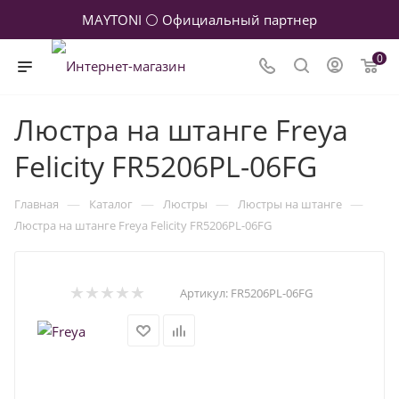
MAYTONI ⚪ Официальный партнер
0
Люстра на штанге Freya
Felicity FR5206PL-06FG
—
—
—
—
Главная
Каталог
Люстры
Люстры на штанге
Люстра на штанге Freya Felicity FR5206PL-06FG
Артикул:
FR5206PL-06FG