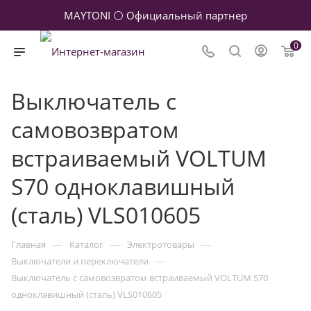
MAYTONI ⚪ Официальный партнер
0
Выключатель с
самовозвратом
встраиваемый VOLTUM
S70 одноклавишный
(сталь) VLS010605
—
—
—
Главная
Каталог
Электротовары
—
Выключатели и переключатели
Выключатель с самовозвратом встраиваемый VOLTUM S70
одноклавишный (сталь) VLS010605