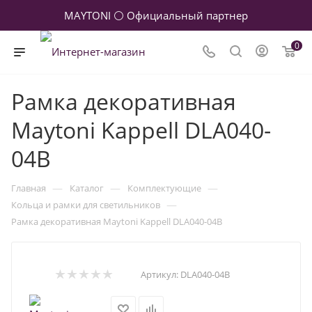
MAYTONI ⚪ Официальный партнер
0
Рамка декоративная
Maytoni Kappell DLA040-
04B
—
—
—
Главная
Каталог
Комплектующие
—
Кольца и рамки для светильников
Рамка декоративная Maytoni Kappell DLA040-04B
Артикул:
DLA040-04B