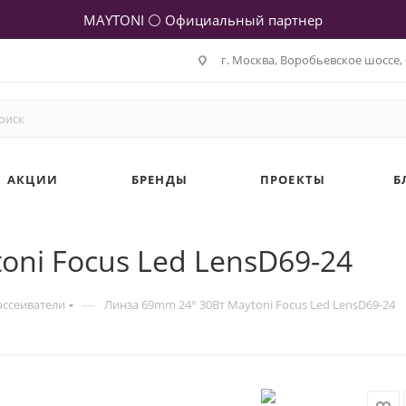
MAYTONI ⚪ Официальный партнер
г. Москва, Воробьевское шоссе, 
АКЦИИ
БРЕНДЫ
ПРОЕКТЫ
Б
oni Focus Led LensD69-24
—
ассеиватели
Линза 69mm 24° 30Вт Maytoni Focus Led LensD69-24