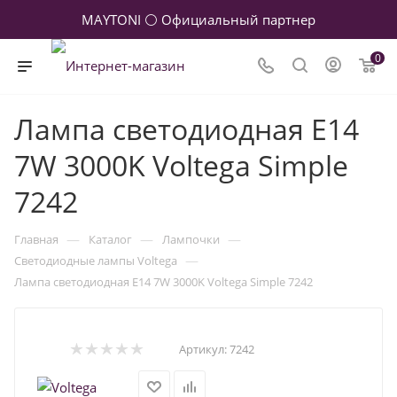
MAYTONI ⚪ Официальный партнер
0
Лампа светодиодная E14
7W 3000K Voltega Simple
7242
—
—
—
Главная
Каталог
Лампочки
—
Светодиодные лампы Voltega
Лампа светодиодная E14 7W 3000K Voltega Simple 7242
Артикул:
7242