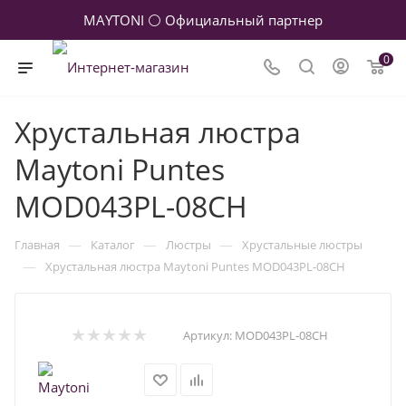
MAYTONI ⚪ Официальный партнер
0
Хрустальная люстра
Maytoni Puntes
MOD043PL-08CH
—
—
—
Главная
Каталог
Люстры
Хрустальные люстры
—
Хрустальная люстра Maytoni Puntes MOD043PL-08CH
Артикул:
MOD043PL-08CH