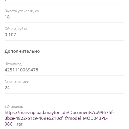
Высота упаковки, см
18
Объем, куб.м.
0.107
Дополнительно
Штрихкод
4251110089478
Гарантия, мес
24
3D-модель
https://mais-upload.maytoni.de/Documents/ca99675f-
3bce-4822-b1c9-469e6210cf1f/model_MOD043PL-
08CH.rar