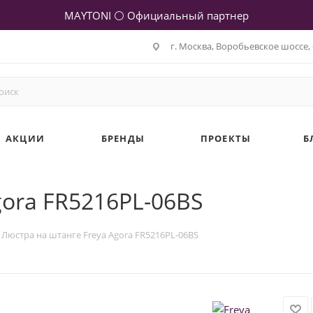
MAYTONI ⚪ Официальный партнер
г. Москва, Воробьевское шоссе, 
АКЦИИ
БРЕНДЫ
ПРОЕКТЫ
Б
gora FR5216PL-06BS
Люстра на штанге Freya Agora FR5216PL-06BS