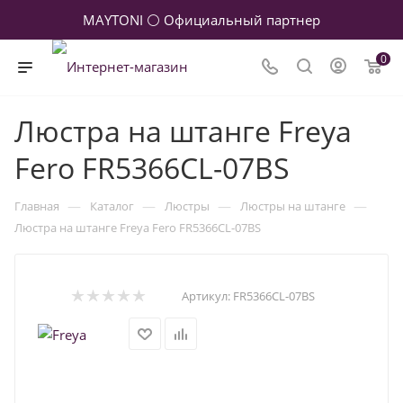
MAYTONI ⚪ Официальный партнер
0
Люстра на штанге Freya
Fero FR5366CL-07BS
—
—
—
—
Главная
Каталог
Люстры
Люстры на штанге
Люстра на штанге Freya Fero FR5366CL-07BS
Артикул:
FR5366CL-07BS