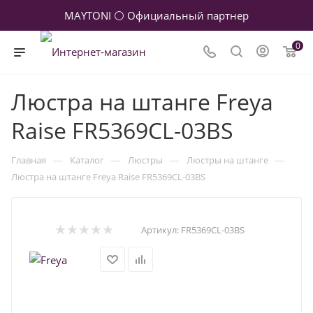
MAYTONI ⚪ Официальный партнер
0
Люстра на штанге Freya
Raise FR5369CL-03BS
—
—
—
—
Главная
Каталог
Люстры
Люстры на штанге
Люстра на штанге Freya Raise FR5369CL-03BS
Артикул:
FR5369CL-03BS