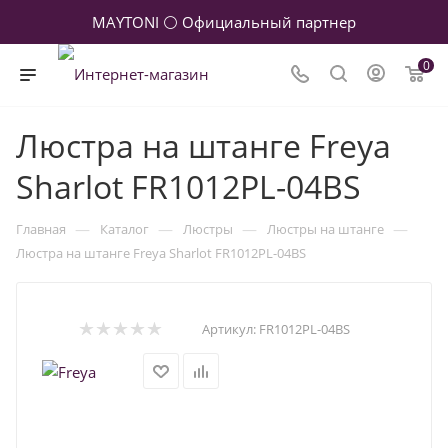
MAYTONI ⚪ Официальный партнер
0
Люстра на штанге Freya
Sharlot FR1012PL-04BS
—
—
—
—
Главная
Каталог
Люстры
Люстры на штанге
Люстра на штанге Freya Sharlot FR1012PL-04BS
Артикул:
FR1012PL-04BS