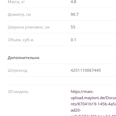
Масса, кг
4.8
Диаметр, см
90.7
Ширина упаковки, см
55
Объем, куб.м.
0.1
Дополнительно
Штрихкод
4251110067445
3D-модель
https://mais-
upload.maytoni.de/Doc
nts/87041b19-145b-4a5c
ad20-