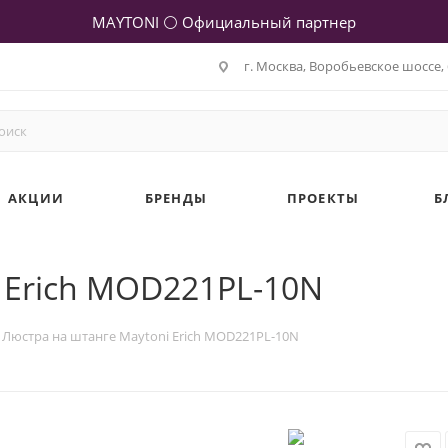
MAYTONI ⚪ Официальный партнер
г. Москва, Воробьевское шоссе, 
АКЦИИ
БРЕНДЫ
ПРОЕКТЫ
Б
 Erich MOD221PL-10N
Люстра на штанге Maytoni Erich MOD221PL-10N