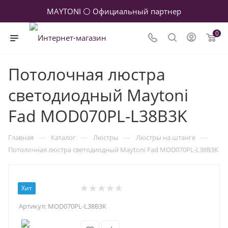
MAYTONI ⚪ Официальный партнер
0
Потолочная люстра
светодиодный Maytoni
Fad MOD070PL-L38B3K
—
—
—
—
Главная
Каталог
Люстры
Люстры на штанге
Потолочная люстра светодиодный Maytoni Fad MOD070PL-L38B3K
Хит
Артикул:
MOD070PL-L38B3K