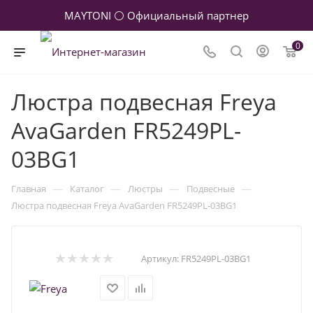
MAYTONI ⚪ Официальный партнер
0
Люстра подвесная Freya
AvaGarden FR5249PL-
03BG1
—
—
—
—
Главная
Каталог
Люстры
Подвесные
Люстра подвесная Freya AvaGarden FR5249PL-03BG1
Артикул:
FR5249PL-03BG1