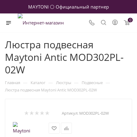
MAYTONI ⚪ Официальный партнер
0
Люстра подвесная
Maytoni Antic MOD302PL-
02W
—
—
—
—
Главная
Каталог
Люстры
Подвесные
Люстра подвесная Maytoni Antic MOD302PL-02W
Артикул:
MOD302PL-02W