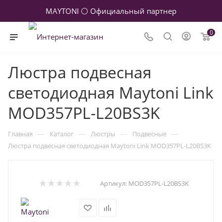
MAYTONI ⚪ Официальный партнер
0
Люстра подвесная
светодиодная Maytoni Link
MOD357PL-L20BS3K
—
—
—
—
Главная
Каталог
Люстры
Подвесные
Люстра подвесная светодиодная Maytoni Link MOD357PL-L20BS3K
Артикул:
MOD357PL-L20BS3K