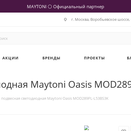
MAYTONI ⚪ Официальный партнер
г. Москва, Воробьевское шоссе, 
АКЦИИ
БРЕНДЫ
ПРОЕКТЫ
Б
иодная Maytoni Oasis MOD28
 подвесная светодиодная Maytoni Oasis MOD289PL-L53BS3K