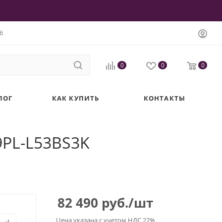
6
0
0
0
ЛОГ
КАК КУПИТЬ
КОНТАКТЫ
9PL-L53BS3K
82 490
руб.
/шт
Цена указана с учетом НДС 22%