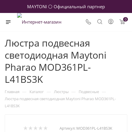
MAYTONI ⚪ Официальный партнер
0
Люстра подвесная
светодиодная Maytoni
Pharao MOD361PL-
L41BS3K
—
—
—
—
Главная
Каталог
Люстры
Подвесные
Люстра подвесная светодиодная Maytoni Pharao MOD361PL-
L41BS3K
Артикул:
MOD361PL-L41BS3K