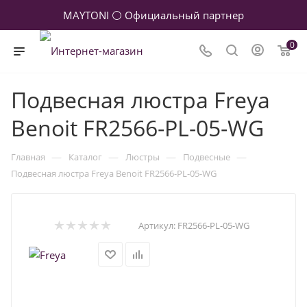
MAYTONI ⚪ Официальный партнер
0
Подвесная люстра Freya
Benoit FR2566-PL-05-WG
—
—
—
—
Главная
Каталог
Люстры
Подвесные
Подвесная люстра Freya Benoit FR2566-PL-05-WG
Артикул:
FR2566-PL-05-WG