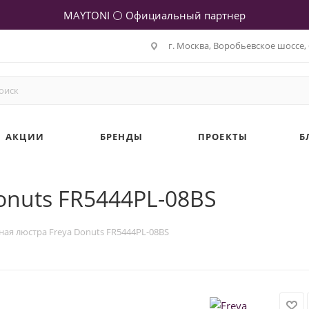
MAYTONI ⚪ Официальный партнер
г. Москва, Воробьевское шоссе, 
АКЦИИ
БРЕНДЫ
ПРОЕКТЫ
Б
onuts FR5444PL-08BS
ная люстра Freya Donuts FR5444PL-08BS