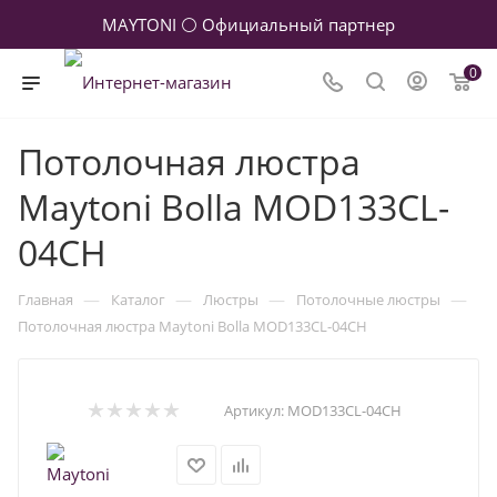
MAYTONI ⚪ Официальный партнер
0
Потолочная люстра
Maytoni Bolla MOD133CL-
04CH
—
—
—
—
Главная
Каталог
Люстры
Потолочные люстры
Потолочная люстра Maytoni Bolla MOD133CL-04CH
Артикул:
MOD133CL-04CH