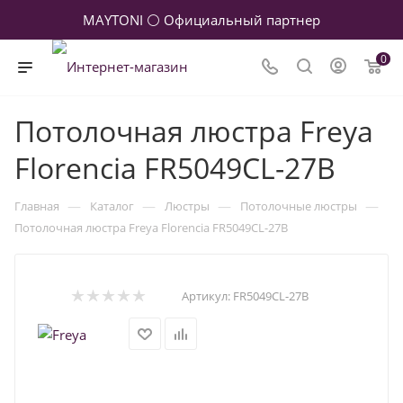
MAYTONI ⚪ Официальный партнер
0
Потолочная люстра Freya
Florencia FR5049CL-27B
—
—
—
—
Главная
Каталог
Люстры
Потолочные люстры
Потолочная люстра Freya Florencia FR5049CL-27B
Артикул:
FR5049CL-27B