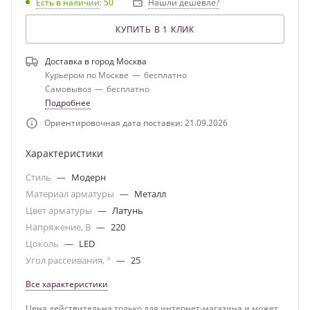
Есть в наличии
: 50
Нашли дешевле?
КУПИТЬ В 1 КЛИК
Доставка в город
Москва
Курьером по Москве
—
бесплатно
Самовывоз
—
бесплатно
Подробнее
Ориентировочная дата поставки: 21.09.2026
Характеристики
Стиль
—
Модерн
Материал арматуры
—
Металл
Цвет арматуры
—
Латунь
Напряжение, В
—
220
Цоколь
—
LED
Угол рассеивания, °
—
25
Все характеристики
Цена действительна только для интернет-магазина и может