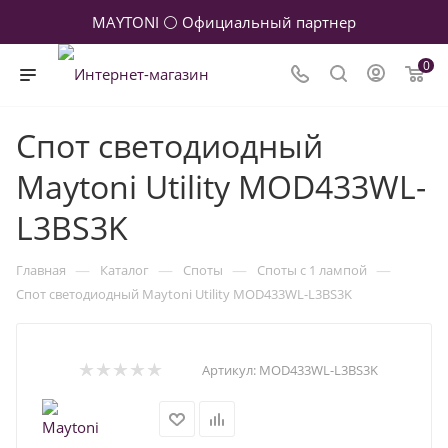
MAYTONI ⚪ Официальный партнер
0
Спот светодиодный
Maytoni Utility MOD433WL-
L3BS3K
—
—
—
—
Главная
Каталог
Споты
Споты с 1 лампой
Спот светодиодный Maytoni Utility MOD433WL-L3BS3K
Артикул:
MOD433WL-L3BS3K