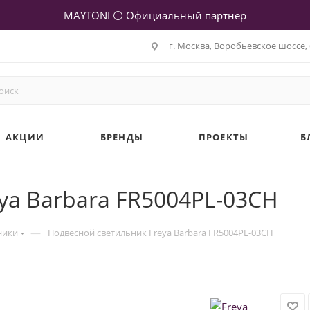
MAYTONI ⚪ Официальный партнер
г. Москва, Воробьевское шоссе, 
АКЦИИ
БРЕНДЫ
ПРОЕКТЫ
Б
ya Barbara FR5004PL-03CH
—
ники
Подвесной светильник Freya Barbara FR5004PL-03CH