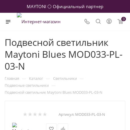
MAYTONI ⚪ Официальный партнер
0
Подвесной светильник
Maytoni Blues MOD033-PL-
03-N
—
—
—
Главная
Каталог
Светильники
—
Подвесные светильники
Подвесной светильник Maytoni Blues MOD033-PL-03-N
Артикул:
MOD033-PL-03-N