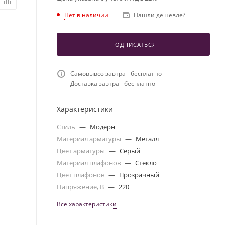
Нет в наличии
Нашли дешевле?
ПОДПИСАТЬСЯ
Самовывоз завтра - бесплатно
Доставка завтра - бесплатно
Характеристики
Стиль
—
Модерн
Материал арматуры
—
Металл
Цвет арматуры
—
Серый
Материал плафонов
—
Стекло
Цвет плафонов
—
Прозрачный
Напряжение, В
—
220
Все характеристики