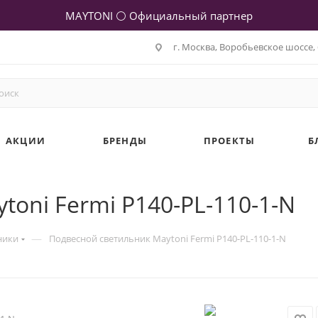
MAYTONI ⚪ Официальный партнер
г. Москва, Воробьевское шоссе, 
АКЦИИ
БРЕНДЫ
ПРОЕКТЫ
Б
oni Fermi P140-PL-110-1-N
—
ники
Подвесной светильник Maytoni Fermi P140-PL-110-1-N