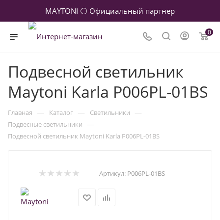
MAYTONI ⚪ Официальный партнер
0
Подвесной светильник
Maytoni Karla P006PL-01BS
—
—
—
Главная
Каталог
Светильники
—
Подвесные светильники
Подвесной светильник Maytoni Karla P006PL-01BS
Артикул:
P006PL-01BS