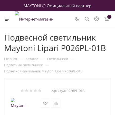
MAYTONI ⚪ Официальный партнер
0
Подвесной светильник
Maytoni Lipari P026PL-01B
—
—
—
Главная
Каталог
Светильники
—
Подвесные светильники
Подвесной светильник Maytoni Lipari P026PL-01B
Артикул:
P026PL-01B