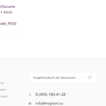
e/Docume
1-43c4-
odel_P050
ПОДПИСАТЬСЯ НА РАССЫЛКУ
аты
авки
8 (495) 180-41-28
товар
т
info@maytoni.su