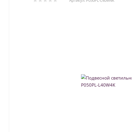
Артикул:
P050PL-L40W4K