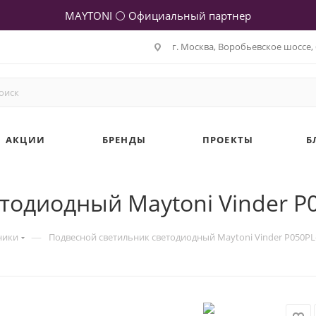
MAYTONI ⚪ Официальный партнер
г. Москва, Воробьевское шоссе, 
АКЦИИ
БРЕНДЫ
ПРОЕКТЫ
Б
тодиодный Maytoni Vinder 
—
ники
Подвесной светильник светодиодный Maytoni Vinder P050P