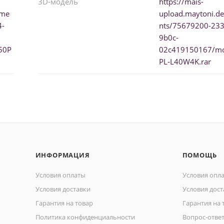
3D-модель
https://mais-
ume
upload.maytoni.d
4-
nts/75679200-233
9b0c-
50P
02c419150167/m
PL-L40W4K.rar
ИНФОРМАЦИЯ
ПОМОЩЬ
Условия оплаты
Условия опл
Условия доставки
Условия дост
Гарантия на товар
Гарантия на 
Политика конфиденциальности
Вопрос-отве