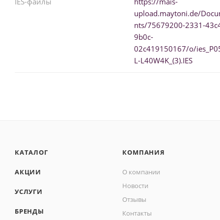
IES-файлы
https://mais-
upload.maytoni.de/Doc
nts/75679200-2331-43c
9b0c-
02c419150167/o/ies_P0
L-L40W4K_(3).IES
КАТАЛОГ
КОМПАНИЯ
АКЦИИ
О компании
Новости
УСЛУГИ
Отзывы
БРЕНДЫ
Контакты