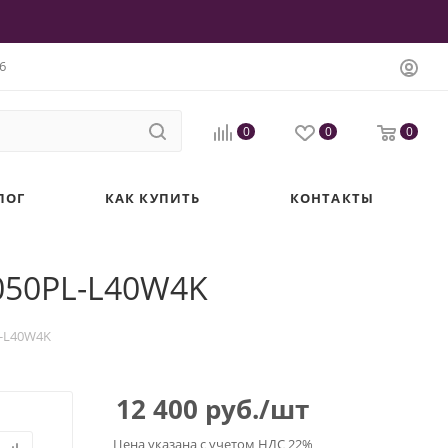
6
0
0
0
ЛОГ
КАК КУПИТЬ
КОНТАКТЫ
P050PL-L40W4K
L-L40W4K
12 400
руб.
/шт
Цена указана с учетом НДС 22%