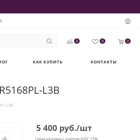
6
0
0
0
ЛОГ
КАК КУПИТЬ
КОНТАКТЫ
FR5168PL-L3B
8PL-L3B
5 400
руб.
/шт
Цена указана с учетом НДС 22%