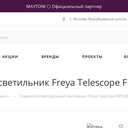
MAYTONI ⚪ Официальный партнер
г. Москва, Воробьевское шоссе, 
АКЦИИ
БРЕНДЫ
ПРОЕКТЫ
Б
ветильник Freya Telescope 
—
ники
Подвесной светодиодный светильник Freya Telescope FR516