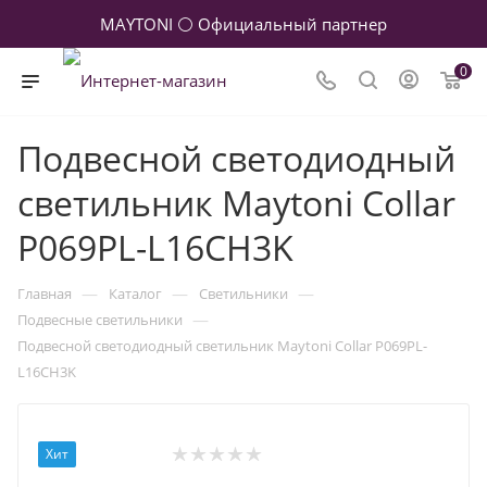
MAYTONI ⚪ Официальный партнер
0
Подвесной светодиодный
светильник Maytoni Collar
P069PL-L16CH3K
—
—
—
Главная
Каталог
Светильники
—
Подвесные светильники
Подвесной светодиодный светильник Maytoni Collar P069PL-
L16CH3K
Хит