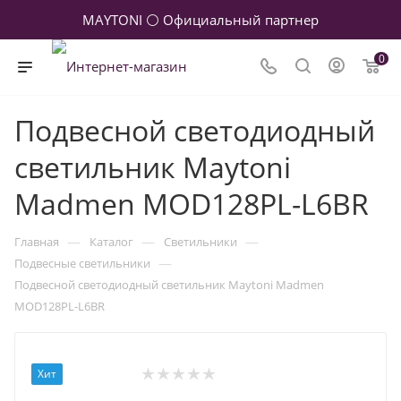
MAYTONI ⚪ Официальный партнер
0
Подвесной светодиодный
светильник Maytoni
Madmen MOD128PL-L6BR
—
—
—
Главная
Каталог
Светильники
—
Подвесные светильники
Подвесной светодиодный светильник Maytoni Madmen
MOD128PL-L6BR
Хит