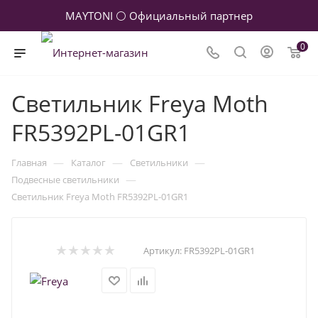
MAYTONI ⚪ Официальный партнер
0
Светильник Freya Moth
FR5392PL-01GR1
—
—
—
Главная
Каталог
Светильники
—
Подвесные светильники
Светильник Freya Moth FR5392PL-01GR1
Артикул:
FR5392PL-01GR1