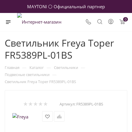
MAYTONI ⚪ Официальный партнер
0
Светильник Freya Toper
FR5389PL-01BS
—
—
—
Главная
Каталог
Светильники
—
Подвесные светильники
Светильник Freya Toper FR5389PL-01BS
Артикул:
FR5389PL-01BS