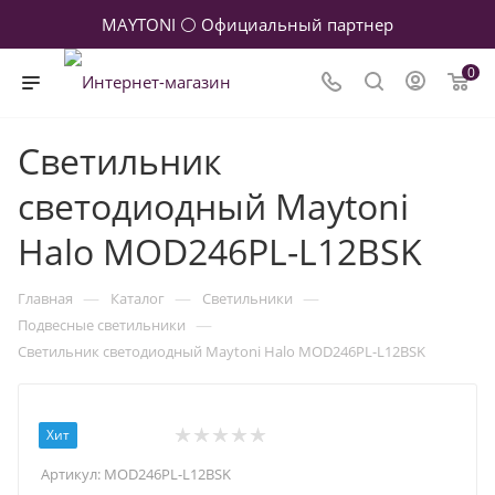
MAYTONI ⚪ Официальный партнер
0
Светильник
светодиодный Maytoni
Halo MOD246PL-L12BSK
—
—
—
Главная
Каталог
Светильники
—
Подвесные светильники
Светильник светодиодный Maytoni Halo MOD246PL-L12BSK
Хит
Артикул:
MOD246PL-L12BSK