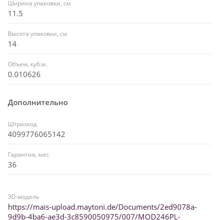
Ширина упаковки, см
11.5
Высота упаковки, см
14
Объем, куб.м.
0.010626
Дополнительно
Штрихкод
4099776065142
Гарантия, мес
36
3D-модель
https://mais-upload.maytoni.de/Documents/2ed9078a-
9d9b-4ba6-ae3d-3c8590050975/007/MOD246PL-