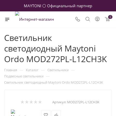
MAYTONI ⚪ Официальный партнер
0
Светильник
светодиодный Maytoni
Ordo MOD272PL-L12CH3K
—
—
—
Главная
Каталог
Светильники
—
Подвесные светильники
Светильник светодиодный Maytoni Ordo MOD272PL-L12CH3K
Артикул:
MOD272PL-L12CH3K