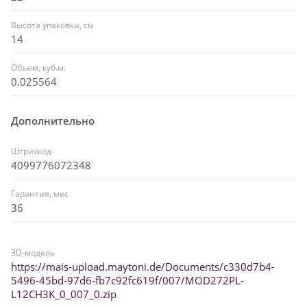
Высота упаковки, см
14
Объем, куб.м.
0.025564
Дополнительно
Штрихкод
4099776072348
Гарантия, мес
36
3D-модель
https://mais-upload.maytoni.de/Documents/c330d7b4-
5496-45bd-97d6-fb7c92fc619f/007/MOD272PL-
L12CH3K_0_007_0.zip