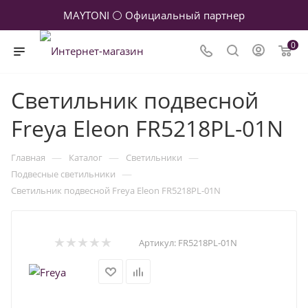
MAYTONI ⚪ Официальный партнер
0
Светильник подвесной
Freya Eleon FR5218PL-01N
—
—
—
Главная
Каталог
Светильники
—
Подвесные светильники
Светильник подвесной Freya Eleon FR5218PL-01N
Артикул:
FR5218PL-01N