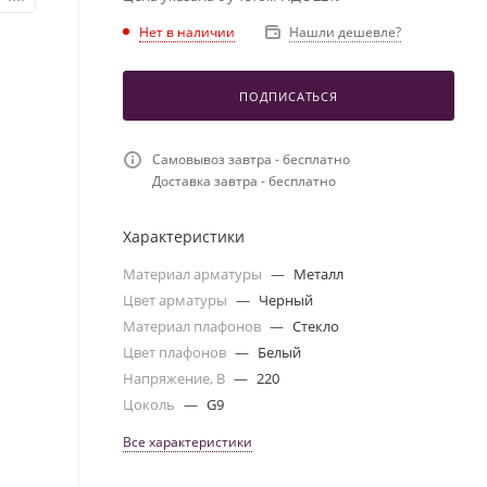
Нет в наличии
Нашли дешевле?
ПОДПИСАТЬСЯ
Самовывоз завтра - бесплатно
Доставка завтра - бесплатно
Характеристики
Материал арматуры
—
Металл
Цвет арматуры
—
Черный
Материал плафонов
—
Стекло
Цвет плафонов
—
Белый
Напряжение, В
—
220
Цоколь
—
G9
Все характеристики