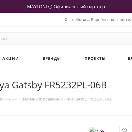
MAYTONI ⚪ Официальный партнер
г. Москва, Воробьевское шоссе, 
АКЦИИ
БРЕНДЫ
ПРОЕКТЫ
Б
ya Gatsby FR5232PL-06B
—
ники
Светильник подвесной Freya Gatsby FR5232PL-06B