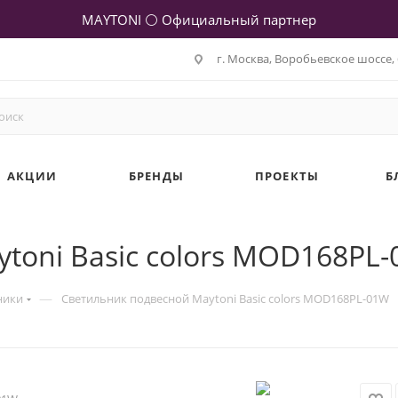
MAYTONI ⚪ Официальный партнер
г. Москва, Воробьевское шоссе, 
АКЦИИ
БРЕНДЫ
ПРОЕКТЫ
Б
toni Basic colors MOD168PL
—
ники
Светильник подвесной Maytoni Basic colors MOD168PL-01W