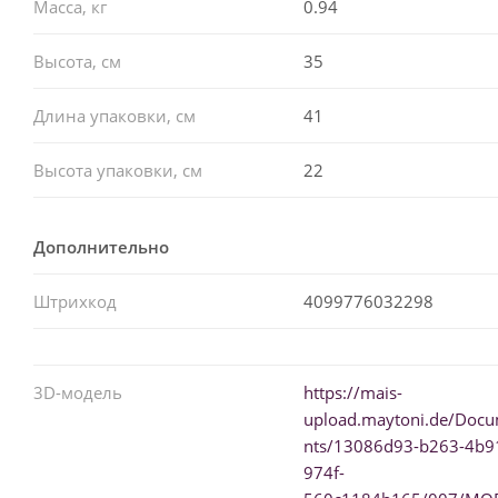
Масса, кг
0.94
Высота, см
35
Длина упаковки, см
41
Высота упаковки, см
22
Дополнительно
Штрихкод
4099776032298
3D-модель
https://mais-
upload.maytoni.de/Doc
nts/13086d93-b263-4b9
974f-