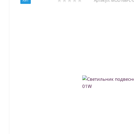
Хит
Артикул:
MOD168PL-