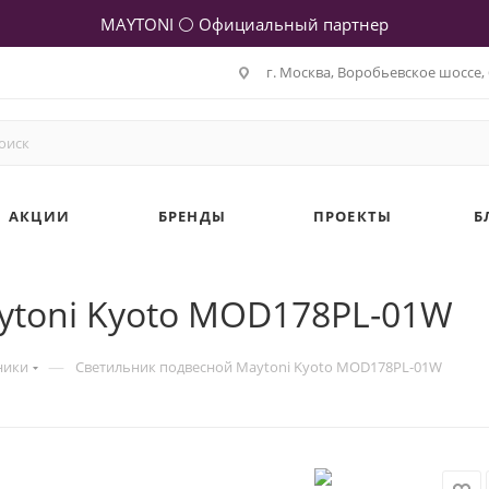
MAYTONI ⚪ Официальный партнер
г. Москва, Воробьевское шоссе, 
АКЦИИ
БРЕНДЫ
ПРОЕКТЫ
Б
ytoni Kyoto MOD178PL-01W
—
ники
Светильник подвесной Maytoni Kyoto MOD178PL-01W