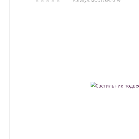
Артикул:
MOD178PL-01W