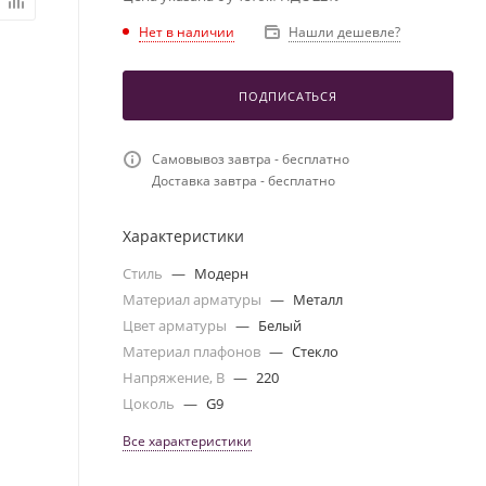
Нет в наличии
Нашли дешевле?
ПОДПИСАТЬСЯ
Самовывоз завтра - бесплатно
Доставка завтра - бесплатно
Характеристики
Стиль
—
Модерн
Материал арматуры
—
Металл
Цвет арматуры
—
Белый
Материал плафонов
—
Стекло
Напряжение, В
—
220
Цоколь
—
G9
Все характеристики