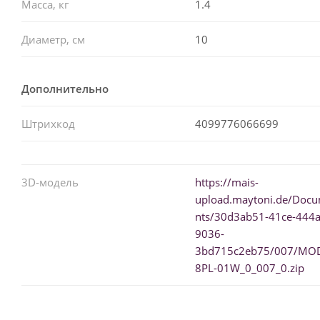
Масса, кг
1.4
Диаметр, см
10
Дополнительно
Штрихкод
4099776066699
3D-модель
https://mais-
upload.maytoni.de/Doc
nts/30d3ab51-41ce-444a
9036-
3bd715c2eb75/007/MO
8PL-01W_0_007_0.zip