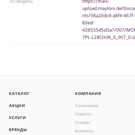
3D-модель
https://mais-
upload.maytoni.de/Doc
nts/58a20dc4-a8f4-467f-
89ed-
428555d5d3a7/007/MO
7PL-L28CH3K_0_007_0.z
КАТАЛОГ
КОМПАНИЯ
АКЦИИ
О компании
Новости
УСЛУГИ
Отзывы
БРЕНДЫ
Контакты