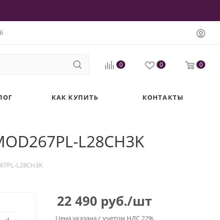
6
0
0
0
ЛОГ
КАК КУПИТЬ
КОНТАКТЫ
 MOD267PL-L28CH3K
267PL-L28CH3K
22 490
руб.
/шт
Цена указана с учетом НДС 22%