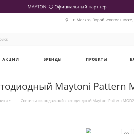
MAYTONI ⚪ Официальный партнер
г. Москва, Воробьевское шоссе, 
АКЦИИ
БРЕНДЫ
ПРОЕКТЫ
Б
етодиодный Maytoni Pattern
—
ники
Светильник подвесной светодиодный Maytoni Pattern MOD