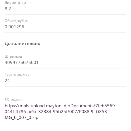
Диаметр, см
8.2
Объем, куб.м.
0.001296
Дополнительно
Штрихкод
4099776076001
Гарантия, мес
24
3D-модель
https://mais-upload.maytoni.de/Documents/7feb5569-
044f-4786-ae5c-32384f95b25f/007/P088PL-GX53-
MG_0_007_0.zip