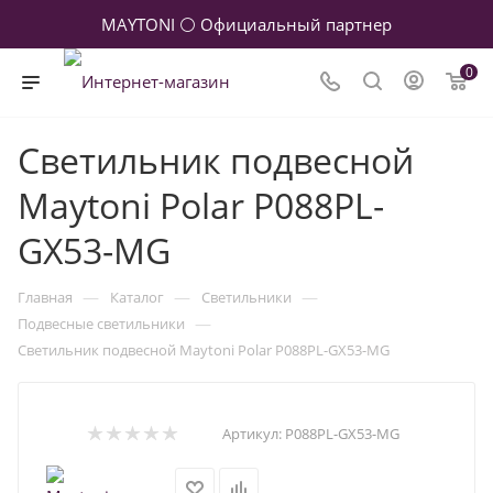
MAYTONI ⚪ Официальный партнер
0
Светильник подвесной
Maytoni Polar P088PL-
GX53-MG
—
—
—
Главная
Каталог
Светильники
—
Подвесные светильники
Светильник подвесной Maytoni Polar P088PL-GX53-MG
Артикул:
P088PL-GX53-MG