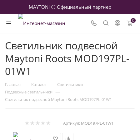
MAYTONI ⚪ Официальный партнер
0
Светильник подвесной
Maytoni Roots MOD197PL-
01W1
—
—
—
Главная
Каталог
Светильники
—
Подвесные светильники
Светильник подвесной Maytoni Roots MOD197PL-01W1
Артикул:
MOD197PL-01W1