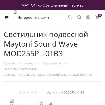
MAYTONI ⚪ Официальный партнер
0
Светильник подвесной
Maytoni Sound Wave
MOD255PL-01B3
—
—
—
Главная
Каталог
Светильники
—
Подвесные светильники
Светильник подвесной Maytoni Sound Wave MOD255PL-01B3
Артикул:
MOD255PL-01B3